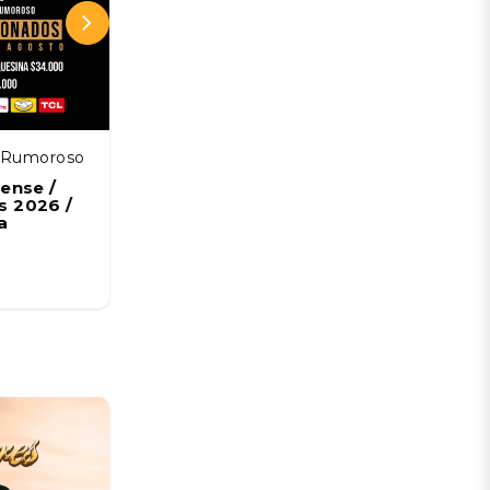
z Rumoroso
Estadio Francisco Sánchez Rumoroso
ense /
Coquimbo Unido vs Deportes La
 2026 /
Serena / Liga de Primera Mercado
a
Libre / Fecha 18
08 AGO
Desde:
CLP 5.678 CLP