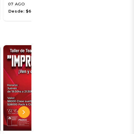
07 AGO
08 AGO
Desde:
$6.500
Desde:
$5.678