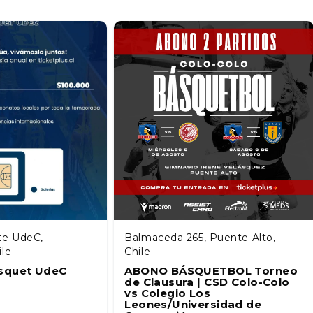
te UdeC,
Balmaceda 265, Puente Alto,
ile
Chile
squet UdeC
ABONO BÁSQUETBOL Torneo
de Clausura | CSD Colo-Colo
vs Colegio Los
Leones/Universidad de