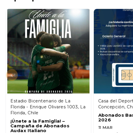
Estadio Bicentenario de La
Casa del Depor
Florida - Enrique Olivares 1003, La
Concepción, Ch
Florida, Chile
Abonados Ba
2026
¡Únete a la Famiglia! –
Campaña de Abonados
11 MAR
Audax Italiano