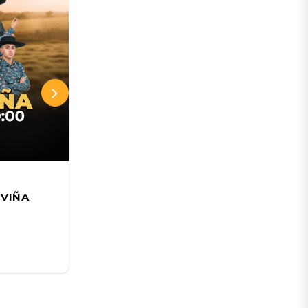
Teatro Municipal de Viña del Mar
 VIÑA
Jakub Józef Orliński; Beyond
junto a Il Pomo d'Oro
18 AGO
Desde:
CLP 17.250 CLP