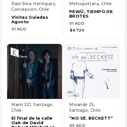
Raúl Silva Henríquez,
Metropolitana, Chile
Concepción, Chile
PEWÜ, TIEMPO DE
BROTES
Visitas Guiadas
Agosto
01 AGO
01 AGO
$6.720
Marín 321, Santiago,
Morandé 25,
Chile
Santiago, Chile
El final de la calle
“NO SÉ. BECKETT”
Oak de David
05 AGO