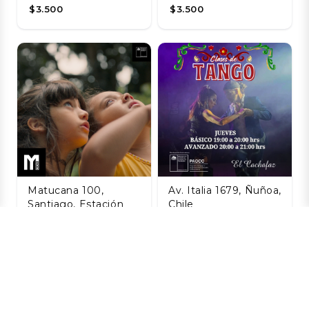
$3.500
$3.500
Matucana 100,
Av. Italia 1679, Ñuñoa,
Santiago, Estación
Chile
Central, Santiago,
Taller de Tango
Chile
Agosto
La Naturaleza de
06 AGO
las Cosas
$8.800
Invisibles
06 AGO
$3.200