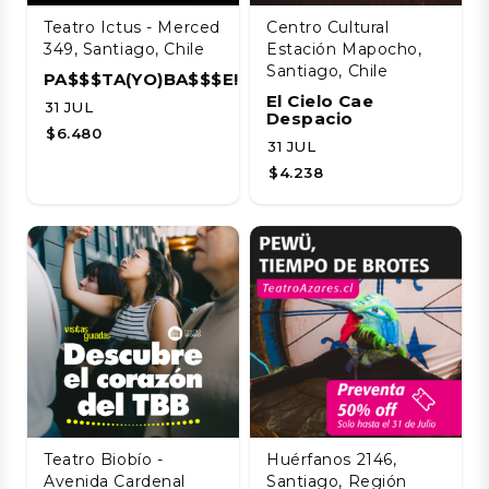
Teatro Ictus - Merced
Centro Cultural
349, Santiago, Chile
Estación Mapocho,
Santiago, Chile
PA$$$TA(YO)BA$$$E!!!!
El Cielo Cae
31 JUL
Despacio
$6.480
31 JUL
$4.238
Teatro Biobío -
Huérfanos 2146,
Avenida Cardenal
Santiago, Región