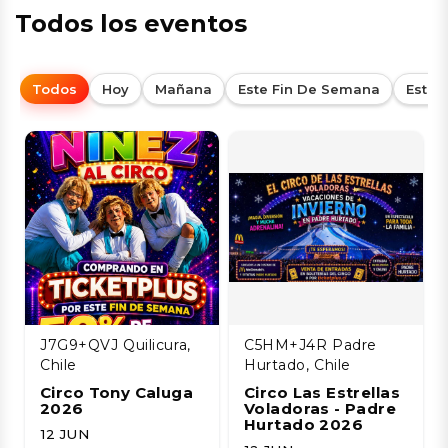
Todos los eventos
Todos
Hoy
Mañana
Este Fin De Semana
Esta
J7G9+QVJ Quilicura,
C5HM+J4R Padre
Chile
Hurtado, Chile
Circo Tony Caluga
Circo Las Estrellas
2026
Voladoras - Padre
Hurtado 2026
12 JUN