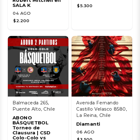
Robert Mitchell en
SALA K
$5.300
04 AGO
$2.200
Balmaceda 265,
Avenida Fernando
Puente Alto, Chile
Castillo Velasco 8580,
La Reina, Chile
ABONO
BÁSQUETBOL
Diamanti
Torneo de
06 AGO
Clausura | CSD
Colo-Colo vs
$3.500