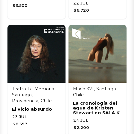
22 JUL
$3.500
$6.720
Teatro La Memoria,
Marín 321, Santiago,
Santiago,
Chile
Providencia, Chile
La cronología del
agua de Kristen
El vicio absurdo
Stewart en SALA K
23 JUL
24 JUL
$6.357
$2.200