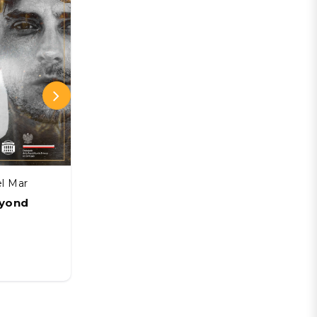
el Mar
Gran Sala Sinfónica Nacional
eyond
Manuel García: FIN DE GIRA
PÁNICO - Gran Sala Sinfónica
Nacional
03 SEP
Desde:
CLP 34.500 CLP