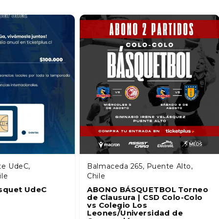
te UdeC,
Balmaceda 265, Puente Alto,
ile
Chile
squet UdeC
ABONO BÁSQUETBOL Torneo
de Clausura | CSD Colo-Colo
vs Colegio Los
Leones/Universidad de