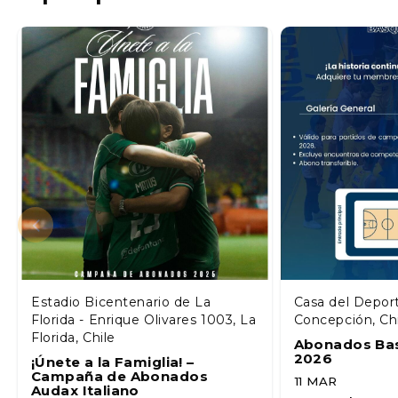
Estadio Bicentenario de La
Casa del Depor
Florida - Enrique Olivares 1003, La
Concepción, Ch
Florida, Chile
Abonados Ba
2026
¡Únete a la Famiglia! –
Campaña de Abonados
11 MAR
Audax Italiano