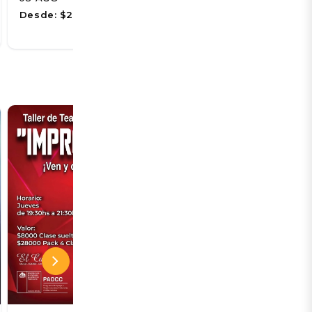
08 AGO
Desde:
$2.300
Desde:
$5.678