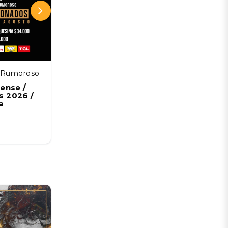
z Rumoroso
MATUCANA 100
ense /
Festival Neutral 2026
 2026 /
26 SEP
a
Desde:
CLP 10.595 CLP