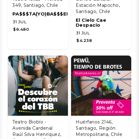
349, Santiago, Chile
Estación Mapocho,
Santiago, Chile
PA$$$TA(YO)BA$$$E!!!!
El Cielo Cae
31 JUL
Despacio
$6.480
31 JUL
$4.238
Teatro Biobío -
Huérfanos 2146,
Avenida Cardenal
Santiago, Región
Raúl Silva Henríquez,
Metropolitana, Chile