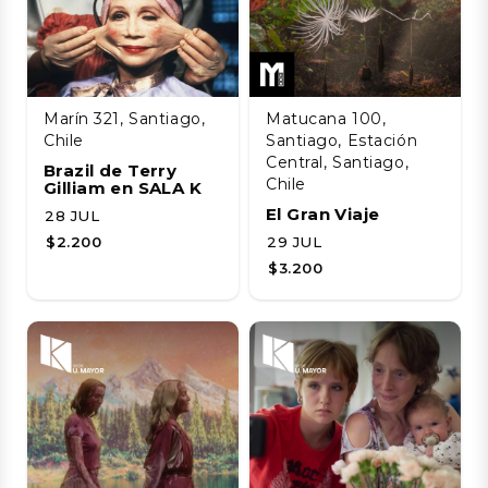
Marín 321, Santiago,
Matucana 100,
Chile
Santiago, Estación
Central, Santiago,
Brazil de Terry
Chile
Gilliam en SALA K
El Gran Viaje
28 JUL
$2.200
29 JUL
$3.200