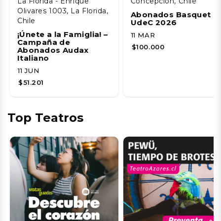
La Florida - Enrique
Concepción, Chile
Olivares 1003, La Florida,
Abonados Basquet
Chile
UdeC 2026
¡Únete a la Famiglia! –
11 MAR
Campaña de
$100.000
Abonados Audax
Italiano
11 JUN
$51.201
Top Teatros