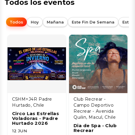
Todos los eventos
Todos
Hoy
Mañana
Este Fin De Semana
Esta
C5HM+J4R Padre
Club Recrear -
Hurtado, Chile
Campo Deportivo
Recrear - Avenida
Circo Las Estrellas
Quilin, Macul, Chile
Voladoras - Padre
Hurtado 2026
Dia de Spa - Club
Recrear
12 JUN