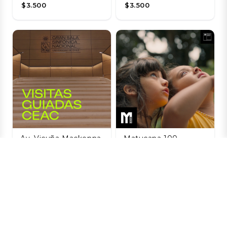
$3.500
$3.500
Av. Vicuña Mackenna
Matucana 100,
20, Providencia, Chile
Santiago, Estación
Central, Santiago,
Visitas guiadas
Chile
CEAC / Gran Sala
Sinfónica Nacional
La Naturaleza de
las Cosas
06 AGO
Invisibles
$3.850
06 AGO
$3.200