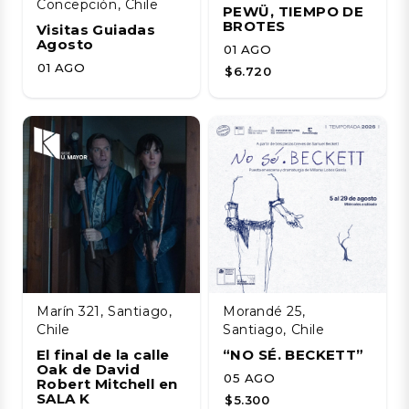
Concepción, Chile
PEWÜ, TIEMPO DE
BROTES
Visitas Guiadas
Agosto
01 AGO
01 AGO
$6.720
Marín 321, Santiago,
Morandé 25,
Chile
Santiago, Chile
El final de la calle
“NO SÉ. BECKETT”
Oak de David
05 AGO
Robert Mitchell en
SALA K
$5.300