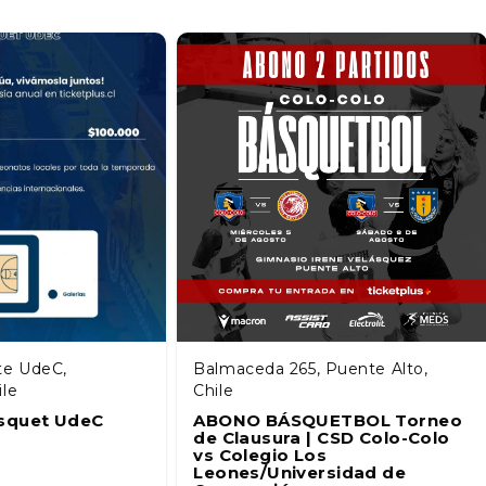
te UdeC,
Balmaceda 265, Puente Alto,
ile
Chile
squet UdeC
ABONO BÁSQUETBOL Torneo
de Clausura | CSD Colo-Colo
vs Colegio Los
Leones/Universidad de