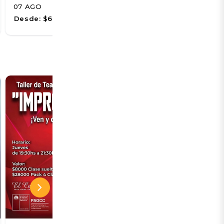
07 AGO
08 AGO
Desde:
$6.500
Desde:
$5.678