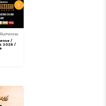
z Rumoroso
Estadio Francisco Sánchez Rumoroso
ense /
Coquimbo Unido vs Deportes La
 2026 /
Serena / Liga de Primera Mercado
a
Libre / Fecha 18
08 AGO
Desde:
CLP 5.678 CLP