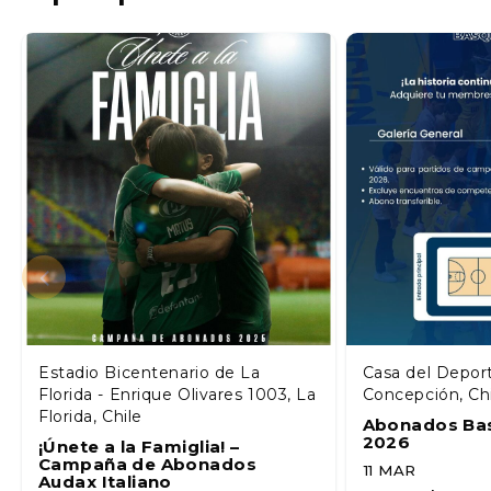
Estadio Bicentenario de La
Casa del Depor
Florida - Enrique Olivares 1003, La
Concepción, Ch
Florida, Chile
Abonados Ba
2026
¡Únete a la Famiglia! –
Campaña de Abonados
11 MAR
Audax Italiano