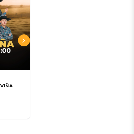
Teatro Municipal de Viña del Mar
 VIÑA
Jakub Józef Orliński; Beyond
junto a Il Pomo d'Oro
18 AGO
Desde:
CLP 17.250 CLP